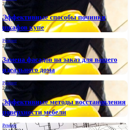
23.10.2024
Эффективные способы починки
шкафов купе
Ремонт
23.10.2024
Замена фасадов на заказ для вашего
идеального дома
Ремонт
23.10.2024
Эффективные методы восстановления
поверхности мебели
Ремонт