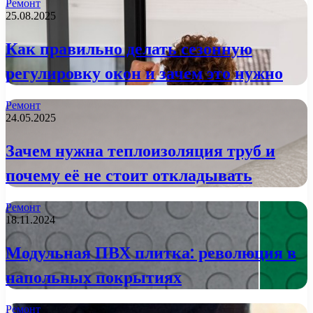
Ремонт
25.08.2025
Как правильно делать сезонную
регулировку окон и зачем это нужно
Ремонт
24.05.2025
Зачем нужна теплоизоляция труб и
почему её не стоит откладывать
Ремонт
18.11.2024
Модульная ПВХ плитка: революция в
напольных покрытиях
Ремонт