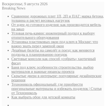
Воскресенье, 9 августа 2026
Breaking News
Сравнение дорожных плит 1П, 2П и ПАГ: марка бетона,
толщина и расчет весовых нагрузок
От идеи до готового изделия: как производится мебель
на заказ
Угловая печь-камин: инженерный подход к выбору
отопительного оборудования
Установка пластиковых окон под ключ в Москве: что
важно знать перед заменой окон
Дешёвые билеты на самолёт и поезд: как меняются
подходы к планированию поездок
Световые консоли как способ «собрать» хаотичный
фасад
Баня под ключ: особенности строительства, выбор
материалов и важные нюансы проекта
Скрытые двери в интерьере: популярные дизайнерские
решения
Технониколь официальный: где приобрести
оригинальные материалы и избежать подделок | Статья
от Технониколь
Как выбрать обои для детской комнаты
Sidebar