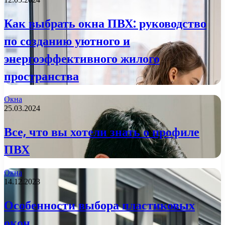
Как выбрать окна ПВХ: руководство
по созданию уютного и
энергоэффективного жилого
пространства
Окна
25.03.2024
Все, что вы хотели знать о профиле
ПВХ
Окна
14.12.2023
Особенности выбора пластиковых
окон