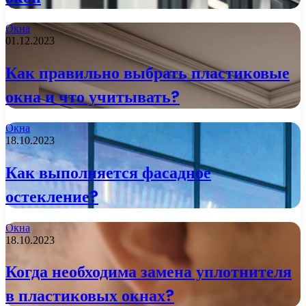
Окна
01.12.2023
Как правильно выбрать пластиковые
окна и что учитывать?
Окна
18.10.2023
Как выполняется фасадное
остекление?
Окна
18.10.2023
Когда необходима замена уплотнителя
в пластиковых окнах?