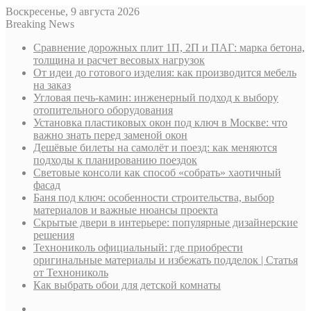
Воскресенье, 9 августа 2026
Breaking News
Сравнение дорожных плит 1П, 2П и ПАГ: марка бетона,
толщина и расчет весовых нагрузок
От идеи до готового изделия: как производится мебель
на заказ
Угловая печь-камин: инженерный подход к выбору
отопительного оборудования
Установка пластиковых окон под ключ в Москве: что
важно знать перед заменой окон
Дешёвые билеты на самолёт и поезд: как меняются
подходы к планированию поездок
Световые консоли как способ «собрать» хаотичный
фасад
Баня под ключ: особенности строительства, выбор
материалов и важные нюансы проекта
Скрытые двери в интерьере: популярные дизайнерские
решения
Технониколь официальный: где приобрести
оригинальные материалы и избежать подделок | Статья
от Технониколь
Как выбрать обои для детской комнаты
Sidebar