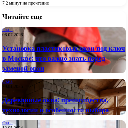
7
2 минут на прочтение
Читайте еще
Окна
06.07.2026
Установка пластиковых окон под ключ
в Москве: что важно знать перед
заменой окон
Окна
30.01.2026
Деревянные окна: преимущества,
технологии и особенности выбора
Окна
12.05.2024