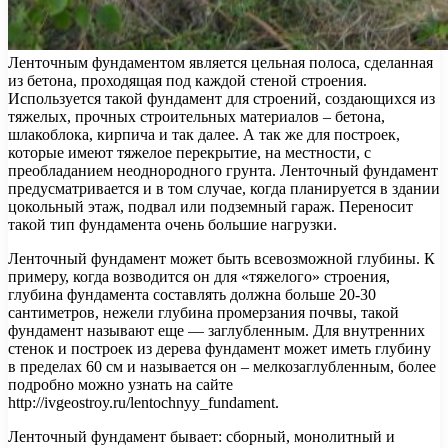
Ленточным фундаментом является цельная полоса, сделанная
из бетона, проходящая под каждой стеной строения.
Используется такой фундамент для строений, создающихся из
тяжелых, прочных строительных материалов – бетона,
шлакоблока, кирпича и так далее. А так же для
построек,
которые имеют тяжелое перекрытие, на местности, с
преобладанием неоднородного грунта. Ленточный фундамент
предусматривается и в том случае, когда планируется в здании
цокольный этаж, подвал или подземный гараж. Переносит
такой тип фундамента очень большие нагрузки.
Ленточный фундамент может быть всевозможной глубины. К
примеру, когда возводится он для «тяжелого» строения,
глубина фундамента составлять должна больше 20-30
сантиметров, нежели глубина промерзания почвы, такой
фундамент называют еще — заглубленным. Для внутренних
стенок и построек из дерева фундамент может иметь глубину
в пределах 60 см и называется он – мелкозаглубленным, более
подробно можно узнать на сайте
http://ivgeostroy.ru/lentochnyy_fundament.
Ленточный фундамент бывает: сборный, монолитный и