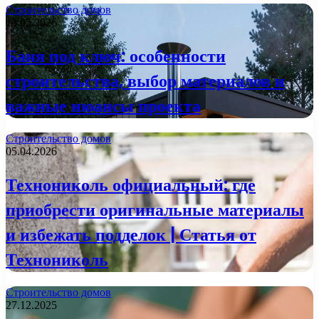
Строительство домов
13.05.2026
Баня под ключ: особенности
строительства, выбор материалов и
важные нюансы проекта
Строительство домов
05.04.2026
Технониколь официальный: где
приобрести оригинальные материалы
и избежать подделок | Статья от
Технониколь
Строительство домов
27.12.2025