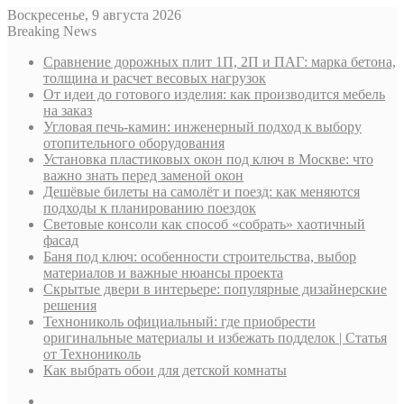
Воскресенье, 9 августа 2026
Breaking News
Сравнение дорожных плит 1П, 2П и ПАГ: марка бетона,
толщина и расчет весовых нагрузок
От идеи до готового изделия: как производится мебель
на заказ
Угловая печь-камин: инженерный подход к выбору
отопительного оборудования
Установка пластиковых окон под ключ в Москве: что
важно знать перед заменой окон
Дешёвые билеты на самолёт и поезд: как меняются
подходы к планированию поездок
Световые консоли как способ «собрать» хаотичный
фасад
Баня под ключ: особенности строительства, выбор
материалов и важные нюансы проекта
Скрытые двери в интерьере: популярные дизайнерские
решения
Технониколь официальный: где приобрести
оригинальные материалы и избежать подделок | Статья
от Технониколь
Как выбрать обои для детской комнаты
Sidebar