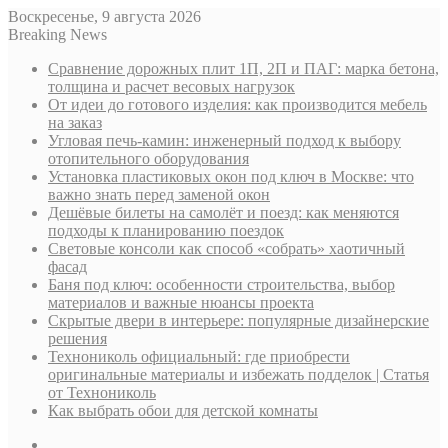
Воскресенье, 9 августа 2026
Breaking News
Сравнение дорожных плит 1П, 2П и ПАГ: марка бетона,
толщина и расчет весовых нагрузок
От идеи до готового изделия: как производится мебель
на заказ
Угловая печь-камин: инженерный подход к выбору
отопительного оборудования
Установка пластиковых окон под ключ в Москве: что
важно знать перед заменой окон
Дешёвые билеты на самолёт и поезд: как меняются
подходы к планированию поездок
Световые консоли как способ «собрать» хаотичный
фасад
Баня под ключ: особенности строительства, выбор
материалов и важные нюансы проекта
Скрытые двери в интерьере: популярные дизайнерские
решения
Технониколь официальный: где приобрести
оригинальные материалы и избежать подделок | Статья
от Технониколь
Как выбрать обои для детской комнаты
Sidebar