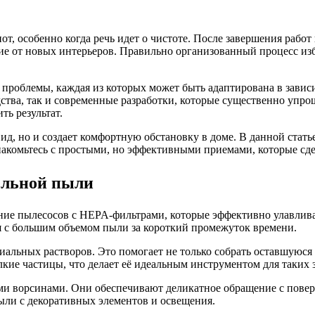
т, особенно когда речь идет о чистоте. После завершения рабо
ие от новых интерьеров. Правильно организованный процесс изб
роблемы, каждая из которых может быть адаптирована в зависи
ства, так и современные разработки, которые существенно упроща
ть результат.
вид, но и создает комфортную обстановку в доме. В данной стат
знакомьтесь с простыми, но эффективными приемами, которые сде
ельной пыли
ие пылесосов с HEPA-фильтрами, которые эффективно улавлива
я с большим объемом пыли за короткий промежуток времени.
альных растворов. Это помогает не только собрать оставшуюся 
ие частицы, что делает её идеальным инструментом для таких з
и ворсинами. Они обеспечивают деликатное обращение с поверхн
ли с декоративных элементов и освещения.