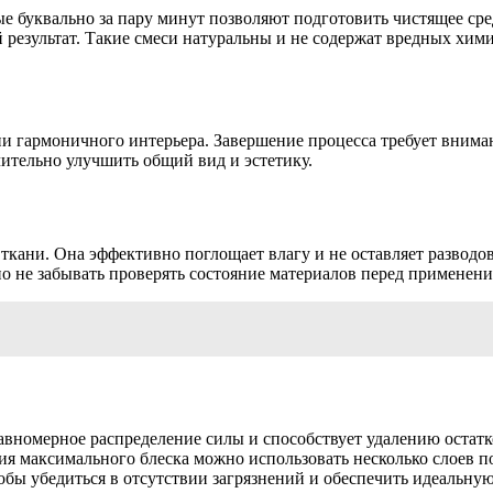
 буквально за пару минут позволяют подготовить чистящее сре
результат. Такие смеси натуральны и не содержат вредных химик
 гармоничного интерьера. Завершение процесса требует внимани
ительно улучшить общий вид и эстетику.
ани. Она эффективно поглощает влагу и не оставляет разводов
но не забывать проверять состояние материалов перед применен
номерное распределение силы и способствует удалению остатков
ия максимального блеска можно использовать несколько слоев п
обы убедиться в отсутствии загрязнений и обеспечить идеальную