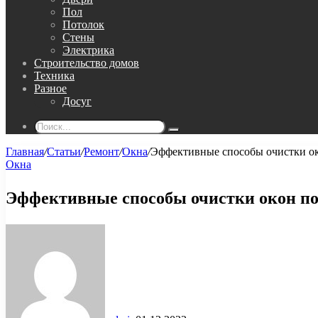
Пол
Потолок
Стены
Электрика
Строительство домов
Техника
Разное
Досуг
Поиск...
Главная
/
Статьи
/
Ремонт
/
Окна
/
Эффективные способы очистки ок
Окна
Эффективные способы очистки окон по