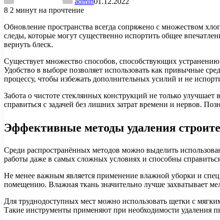
admin
01.12.2022
8
2 минут на прочтение
Обновление пространства всегда сопряжено с множеством хлопо
следы, которые могут существенно испортить общее впечатлен
вернуть блеск.
Существует множество способов, способствующих устранению п
Удобство в выборе позволяет использовать как привычные сред
процессу, чтобы избежать дополнительных усилий и не испорти
Забота о чистоте стеклянных конструкций не только улучшает 
справиться с задачей без лишних затрат времени и нервов. По
Эффективные методы удаления строит
Среди распространённых методов можно выделить использован
работы даже в самых сложных условиях и способны справитьс
Не менее важным является применение влажной уборки и специ
помещению. Влажная ткань значительно лучше захватывает мелк
Для труднодоступных мест можно использовать щетки с мягким
Такие инструменты применяют при необходимости удаления пы