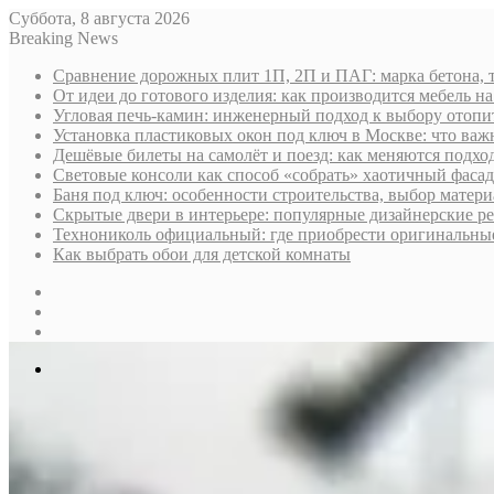
Суббота, 8 августа 2026
Breaking News
Сравнение дорожных плит 1П, 2П и ПАГ: марка бетона, 
От идеи до готового изделия: как производится мебель на
Угловая печь-камин: инженерный подход к выбору отопи
Установка пластиковых окон под ключ в Москве: что важн
Дешёвые билеты на самолёт и поезд: как меняются подх
Световые консоли как способ «собрать» хаотичный фасад
Баня под ключ: особенности строительства, выбор матер
Скрытые двери в интерьере: популярные дизайнерские р
Технониколь официальный: где приобрести оригинальные 
Как выбрать обои для детской комнаты
Sidebar
Случайная
статья
Log
In
Меню