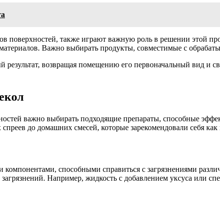
та
ов поверхностей, также играют важную роль в решении этой пр
 материалов. Важно выбирать продукты, совместимые с обрабат
 результат, возвращая помещению его первоначальный вид и све
екол
ностей важно выбирать подходящие препараты, способные эффек
х спреев до домашних смесей, которые зарекомендовали себя ка
 компонентами, способными справиться с загрязнениями разли
х загрязнений. Например, жидкость с добавлением уксуса или с