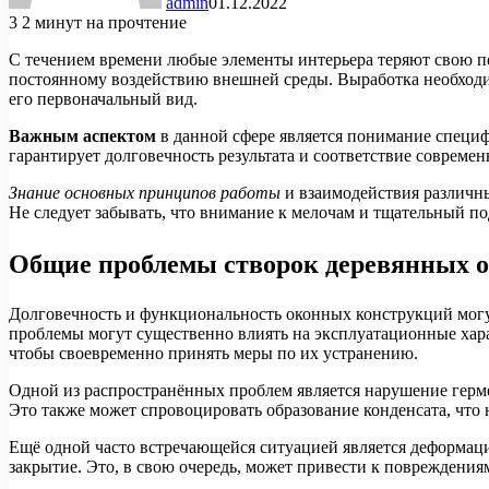
admin
01.12.2022
3
2 минут на прочтение
С течением времени любые элементы интерьера теряют свою пе
постоянному воздействию внешней среды. Выработка необходи
его первоначальный вид.
Важным аспектом
в данной сфере является понимание специф
гарантирует долговечность результата и соответствие совреме
Знание основных принципов работы
и взаимодействия различны
Не следует забывать, что внимание к мелочам и тщательный п
Общие проблемы створок деревянных 
Долговечность и функциональность оконных конструкций могу
проблемы могут существенно влиять на эксплуатационные хара
чтобы своевременно принять меры по их устранению.
Одной из распространённых проблем является нарушение герме
Это также может спровоцировать образование конденсата, что 
Ещё одной часто встречающейся ситуацией является деформаци
закрытие. Это, в свою очередь, может привести к повреждени