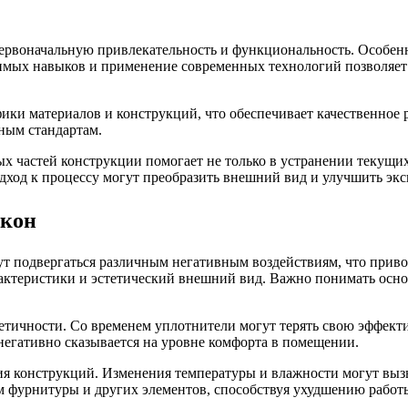
рвоначальную привлекательность и функциональность. Особенно
мых навыков и применение современных технологий позволяет 
ики материалов и конструкций, что обеспечивает качественное 
нным стандартам.
х частей конструкции помогает не только в устранении текущих
одход к процессу могут преобразить внешний вид и улучшить эк
окон
т подвергаться различным негативным воздействиям, что прив
ктеристики и эстетический внешний вид. Важно понимать основ
тичности. Со временем уплотнители могут терять свою эффектив
негативно сказывается на уровне комфорта в помещении.
я конструкций. Изменения температуры и влажности могут вызы
ям фурнитуры и других элементов, способствуя ухудшению работ