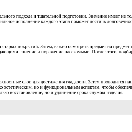
льного подхода и тщательной подготовки. Значение имеет не т
ильное исполнение каждого этапа поможет достичь долговечнос
и старых покрытий. Затем, важно осмотреть предмет на предмет
щающими гниение и поражение насекомыми. После этого, подбир
ностные слои для достижения гладкости. Затем проводится нан
ко эстетическим, но и функциональным аспектам, чтобы обеспеч
олько восстановление, но и удлинение срока службы изделия.