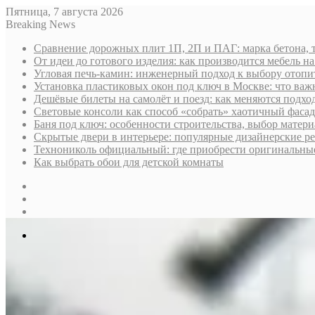
Пятница, 7 августа 2026
Breaking News
Сравнение дорожных плит 1П, 2П и ПАГ: марка бетона, 
От идеи до готового изделия: как производится мебель на
Угловая печь-камин: инженерный подход к выбору отопи
Установка пластиковых окон под ключ в Москве: что важн
Дешёвые билеты на самолёт и поезд: как меняются подх
Световые консоли как способ «собрать» хаотичный фасад
Баня под ключ: особенности строительства, выбор матер
Скрытые двери в интерьере: популярные дизайнерские р
Технониколь официальный: где приобрести оригинальные 
Как выбрать обои для детской комнаты
Sidebar
Случайная
статья
Log
In
Меню