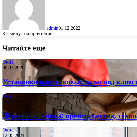
admin
01.12.2022
3
2 минут на прочтение
Читайте еще
Окна
06.07.2026
Установка пластиковых окон под ключ в
Окна
30.01.2026
Деревянные окна: преимущества, техно
Окна
12.05.2024