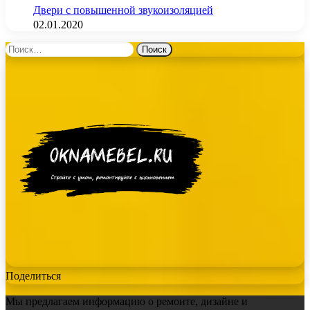
Двери с повышенной звукоизоляцией
02.01.2020
Найти:
Поделиться
Мы предлагаем информацию о ремонте, дизайне и