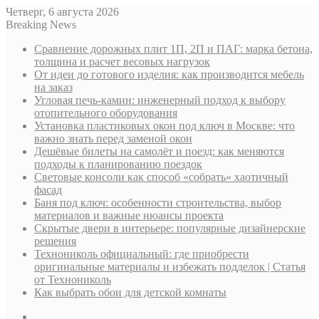
Четверг, 6 августа 2026
Breaking News
Сравнение дорожных плит 1П, 2П и ПАГ: марка бетона,
толщина и расчет весовых нагрузок
От идеи до готового изделия: как производится мебель
на заказ
Угловая печь-камин: инженерный подход к выбору
отопительного оборудования
Установка пластиковых окон под ключ в Москве: что
важно знать перед заменой окон
Дешёвые билеты на самолёт и поезд: как меняются
подходы к планированию поездок
Световые консоли как способ «собрать» хаотичный
фасад
Баня под ключ: особенности строительства, выбор
материалов и важные нюансы проекта
Скрытые двери в интерьере: популярные дизайнерские
решения
Технониколь официальный: где приобрести
оригинальные материалы и избежать подделок | Статья
от Технониколь
Как выбрать обои для детской комнаты
Sidebar