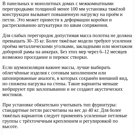
В панельных и монолитных домах с межкомнатными
перегородками толщиной менее 100 мм установка тяжёлой
конструкции вызывает повышенную нагрузку на проём и
петли. Это может привести к деформации коробки и
растрескиванию штукатурки по швам сопряжения.
Для слабых перегородок допустимая масса полотна не должна
превышать 30–35 кг. Более тяжёлые модели требуют усиления
проёма металлическими уголками, закладными или монтажом
доборной рамы на анкерах. Без этих мер через 6–12 месяцев
возможно проседание и перекос створки.
Если шумоизоляция важнее массы, лучше выбирать
облегчённые изделия с сотовым заполнением или
шпонированные аналоги, в которых сохранён внешний вид,
но снижена нагрузка на стены. Такие варианты меньше
вибрируют при захлопывании и не создают акустических
мостиков.
При установке обязательно учитывать тип фурнитуры:
стандартные петли рассчитаны на вес до 40 кг. Для более
тяжёлых вариантов следует применять усиленные петлевые
группы с трёхточечным креплением и регулировкой по
высоте.