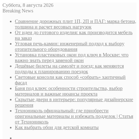
Суббота, 8 августа 2026
Breaking News
Сравнение дорожных плит 1П, 2П и ПАГ: марка бетона,
толщина и расчет весовых нагрузок
От идеи до готового изделия: как производится мебель
на заказ
Угловая печь-камин: инженерный подход к выбору
отопительного оборудования
Установка пластиковых окон под ключ в Москве: что
важно знать перед заменой окон
Дешёвые билеты на самолёт и поезд: как меняются
подходы к планированию поездок
Световые консоли как способ «собрать» хаотичный
фасад
Баня под ключ: особенности строительства, выбор
материалов и важные нюансы проекта
Скрытые двери в интерьере: популярные дизайнерские
решения
Технониколь официальный: где приобрести
оригинальные материалы и избежать подделок | Статья
от Технониколь
Как выбрать обои для детской комнаты
Sidebar