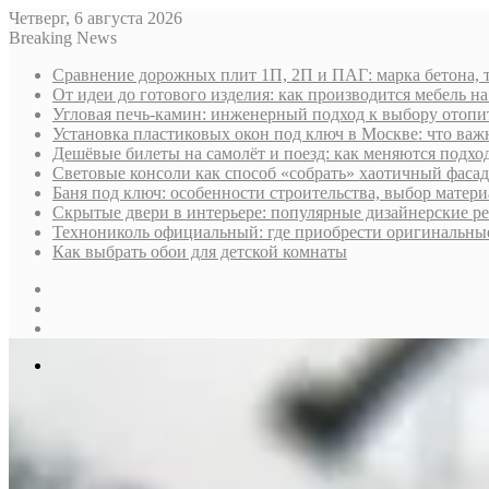
Четверг, 6 августа 2026
Breaking News
Сравнение дорожных плит 1П, 2П и ПАГ: марка бетона, 
От идеи до готового изделия: как производится мебель на
Угловая печь-камин: инженерный подход к выбору отопи
Установка пластиковых окон под ключ в Москве: что важн
Дешёвые билеты на самолёт и поезд: как меняются подх
Световые консоли как способ «собрать» хаотичный фасад
Баня под ключ: особенности строительства, выбор матер
Скрытые двери в интерьере: популярные дизайнерские р
Технониколь официальный: где приобрести оригинальные 
Как выбрать обои для детской комнаты
Sidebar
Случайная
статья
Log
In
Меню