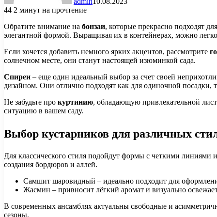
admin
10.08.2023
44
2 минут на прочтение
Обратите внимание на
бонзаи
, которые прекрасно подходят д
элегантной формой. Выращивая их в контейнерах, можно легко
Если хочется добавить немного ярких акцентов, рассмотрите
г
солнечном месте, они станут настоящей изюминкой сада.
Спиреи
– еще один идеальный выбор за счет своей неприхотли
дизайном. Они отлично подходят как для одиночной посадки, т
Не забудьте про
куртинию
, обладающую привлекательной лист
ситуацию в вашем саду.
Выбор кустарников для различных сти
Для классического стиля подойдут формы с четкими линиями и
создания бордюров и аллей.
Самшит шаровидный – идеально подходит для оформлени
Жасмин – привносит лёгкий аромат и визуально освежает
В современных ансамблях актуальны свободные и асимметричны
сезоны.