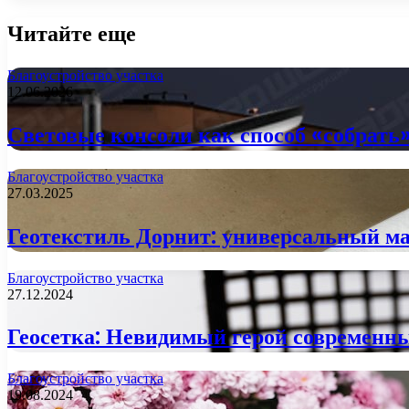
Читайте еще
Благоустройство участка
12.06.2026
Световые консоли как способ «собрать
Благоустройство участка
27.03.2025
Геотекстиль Дорнит: универсальный ма
Благоустройство участка
27.12.2024
Геосетка: Невидимый герой современн
Благоустройство участка
19.08.2024