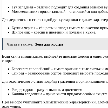
Туя западная – отлично подходит для создания зелёной ву
Можжевельник горизонтальный – стелющийся вид добавля
Для деревенского стиля подойдут кустарники с диким характе
Бузина черная – её цветы и плоды имеют множество при
Шиповник – красив в цветении и полезен в кухне.
Читать так же:
Зона для костра
Если стиль минимализм, выбирайте простые формы и однотонны
спирею.
Бересклет европейский – имеет оригинальные листья и м
Спирея – разнообразие сортов позволяет выбрать подходя
Для экзотического стиля подойдут растения с оригинальными
Рододендрон – радует пышным цветением.
Калина гордовина – яркие кисти придают особый акцент.
При выборе учитывайте климатические характеристики, элемен
окружения.