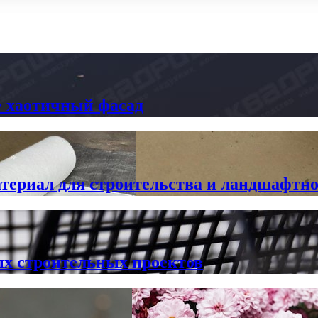
» хаотичный фасад
териал для строительства и ландшафтно
ых строительных проектов