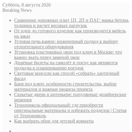
Суббота, 8 августа 2026
Breaking News
Сравнение дорожных плит 1П, 2П и ПАГ: марка бетона,
толщина и расчет весовых нагрузок
От идеи до готового изделия: как производится мебель
на заказ
Угловая печь-камин: инженерный подход к выбору
отопительного оборудования
Установка пластиковых окон под ключ в Москве: что
важно знать перед заменой окон
Дешёвые билеты на самолёт и поезд: как меняются
подходы к планированию поездок
Световые консоли как способ «собрать» хаотичный
фасад
Баня под ключ: особенности строительства, выбор
материалов и важные нюансы проекта
Скрытые двери в интерьере: популярные дизайнерские
решения
Технониколь официальный: где приобрести
оригинальные материалы и избежать подделок | Статья
от Технониколь
Как выбрать обои для детской комнаты
Sidebar