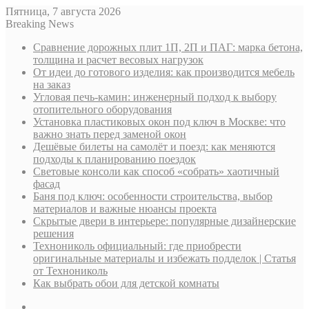
Пятница, 7 августа 2026
Breaking News
Сравнение дорожных плит 1П, 2П и ПАГ: марка бетона,
толщина и расчет весовых нагрузок
От идеи до готового изделия: как производится мебель
на заказ
Угловая печь-камин: инженерный подход к выбору
отопительного оборудования
Установка пластиковых окон под ключ в Москве: что
важно знать перед заменой окон
Дешёвые билеты на самолёт и поезд: как меняются
подходы к планированию поездок
Световые консоли как способ «собрать» хаотичный
фасад
Баня под ключ: особенности строительства, выбор
материалов и важные нюансы проекта
Скрытые двери в интерьере: популярные дизайнерские
решения
Технониколь официальный: где приобрести
оригинальные материалы и избежать подделок | Статья
от Технониколь
Как выбрать обои для детской комнаты
Sidebar