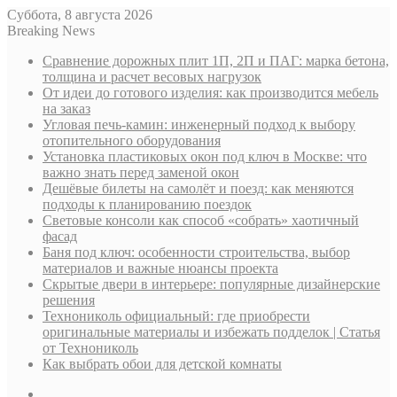
Суббота, 8 августа 2026
Breaking News
Сравнение дорожных плит 1П, 2П и ПАГ: марка бетона,
толщина и расчет весовых нагрузок
От идеи до готового изделия: как производится мебель
на заказ
Угловая печь-камин: инженерный подход к выбору
отопительного оборудования
Установка пластиковых окон под ключ в Москве: что
важно знать перед заменой окон
Дешёвые билеты на самолёт и поезд: как меняются
подходы к планированию поездок
Световые консоли как способ «собрать» хаотичный
фасад
Баня под ключ: особенности строительства, выбор
материалов и важные нюансы проекта
Скрытые двери в интерьере: популярные дизайнерские
решения
Технониколь официальный: где приобрести
оригинальные материалы и избежать подделок | Статья
от Технониколь
Как выбрать обои для детской комнаты
Sidebar