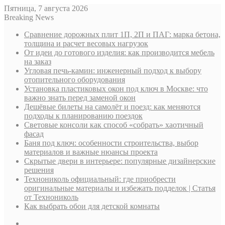
Пятница, 7 августа 2026
Breaking News
Сравнение дорожных плит 1П, 2П и ПАГ: марка бетона,
толщина и расчет весовых нагрузок
От идеи до готового изделия: как производится мебель
на заказ
Угловая печь-камин: инженерный подход к выбору
отопительного оборудования
Установка пластиковых окон под ключ в Москве: что
важно знать перед заменой окон
Дешёвые билеты на самолёт и поезд: как меняются
подходы к планированию поездок
Световые консоли как способ «собрать» хаотичный
фасад
Баня под ключ: особенности строительства, выбор
материалов и важные нюансы проекта
Скрытые двери в интерьере: популярные дизайнерские
решения
Технониколь официальный: где приобрести
оригинальные материалы и избежать подделок | Статья
от Технониколь
Как выбрать обои для детской комнаты
Sidebar