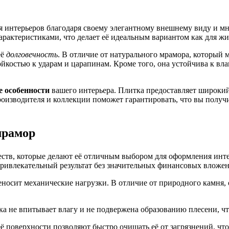
интерьеров благодаря своему элегантному внешнему виду и мно
рактеристиками, что делает её идеальным вариантом как для жил
её
долговечность
. В отличие от натурального мрамора, который
йкостью к ударам и царапинам. Кроме того, она устойчива к влаг
е особенности
вашего интерьера. Плитка предоставляет широкий 
оизводителя и коллекции поможет гарантировать, что вы получи
мрамор
тв, которые делают её отличным выбором для оформления инте
привлекательный результат без значительных финансовых вложе
еносит механические нагрузки. В отличие от природного камня, о
а не впитывает влагу и не подвержена образованию плесени, чт
ё поверхности позволяют быстро очищать её от загрязнений, что