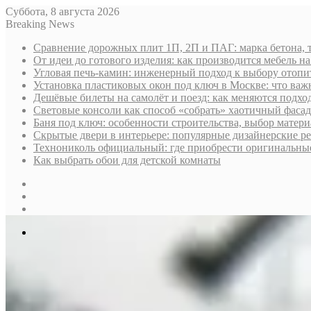
Суббота, 8 августа 2026
Breaking News
Сравнение дорожных плит 1П, 2П и ПАГ: марка бетона, 
От идеи до готового изделия: как производится мебель на
Угловая печь-камин: инженерный подход к выбору отопи
Установка пластиковых окон под ключ в Москве: что важн
Дешёвые билеты на самолёт и поезд: как меняются подх
Световые консоли как способ «собрать» хаотичный фасад
Баня под ключ: особенности строительства, выбор матер
Скрытые двери в интерьере: популярные дизайнерские р
Технониколь официальный: где приобрести оригинальные 
Как выбрать обои для детской комнаты
Sidebar
Случайная
статья
Log
In
Меню