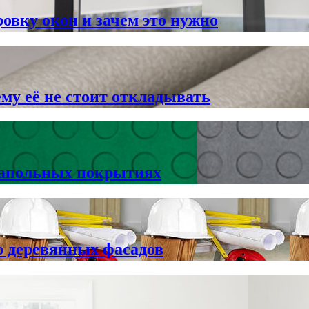
овку окон и зачем это нужно
му её не стоит откладывать
напольных покрытиях
ю деревянных фасадов