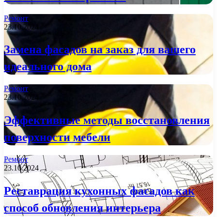
Ремонт
23.10.2024
Замена фасадов на заказ для вашего
идеального дома
Ремонт
23.10.2024
Эффективные методы восстановления
поверхности мебели
Ремонт
23.10.2024
Реставрация кухонных фасадов как
способ обновления интерьера