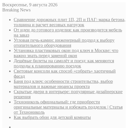
Воскресенье, 9 августа 2026
Breaking News
Сравнение дорожных плит 1П, 2П и ПАГ: марка бетона,
толщина и расчет весовых нагрузок
От идеи до готового изделия: как производится мебель
на заказ
Угловая печь-камин: инженерный подход к выбору
отопительного оборудования
Установка пластиковых окон под ключ в Москве: что
важно знать перед заменой окон
Дешёвые билеты на самолёт и поезд: как меняются
подходы к планированию поездок
Световые консоли как способ «собрать» хаотичный
фасад
Баня под ключ: особенности строительства, выбор
материалов и важные нюансы проекта
Скрытые двери в интерьере: популярные дизайнерские
решения
Технониколь официальный: где приобрести
оригинальные материалы и избежать подделок | Статья
от Технониколь
Как выбрать обои для детской комнаты
Sidebar