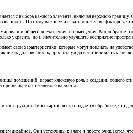
нается с выбора каждого элемента, включая верхнюю границу. 
изованность. Поэтому важно учитывать множество факторов, что
мировании общего впечатления от помещения. Разнообразие тек
лько украсить, но и значительно улучшить восприятие простран
имеет свои характеристики, которые могут повлиять на удобст
такие как долговечность, простота ухода и устойчивость к внеш
ницы помещений, играет ключевую роль в создании общего стил
а при выборе оптимального варианта.
и конструкции. Гипсокартон легко поддается обработке, что де
зием дизайнов. Они устойчивы к влаге и просто очищаются, чт