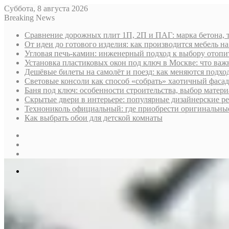
Суббота, 8 августа 2026
Breaking News
Сравнение дорожных плит 1П, 2П и ПАГ: марка бетона, 
От идеи до готового изделия: как производится мебель на
Угловая печь-камин: инженерный подход к выбору отопи
Установка пластиковых окон под ключ в Москве: что важн
Дешёвые билеты на самолёт и поезд: как меняются подх
Световые консоли как способ «собрать» хаотичный фасад
Баня под ключ: особенности строительства, выбор матер
Скрытые двери в интерьере: популярные дизайнерские р
Технониколь официальный: где приобрести оригинальные 
Как выбрать обои для детской комнаты
Sidebar
Случайная
статья
Log
In
Меню