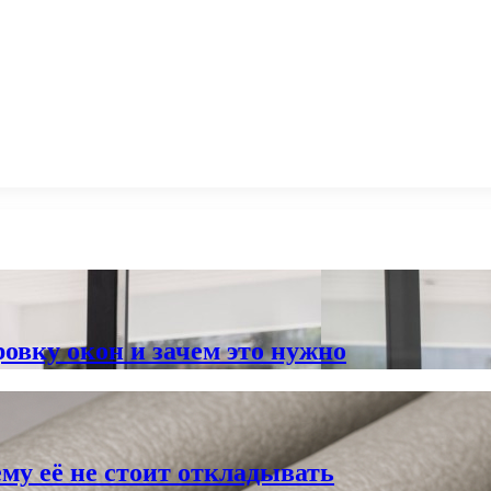
овку окон и зачем это нужно
му её не стоит откладывать