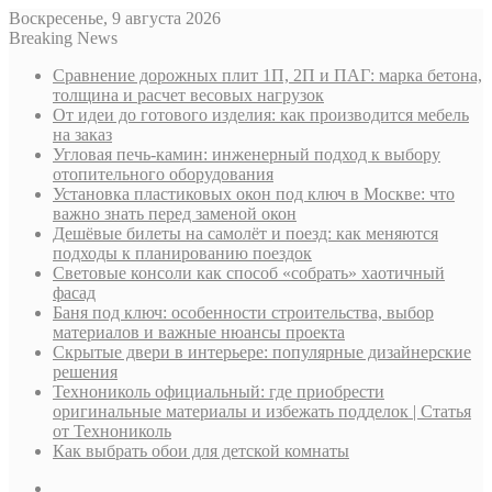
Воскресенье, 9 августа 2026
Breaking News
Сравнение дорожных плит 1П, 2П и ПАГ: марка бетона,
толщина и расчет весовых нагрузок
От идеи до готового изделия: как производится мебель
на заказ
Угловая печь-камин: инженерный подход к выбору
отопительного оборудования
Установка пластиковых окон под ключ в Москве: что
важно знать перед заменой окон
Дешёвые билеты на самолёт и поезд: как меняются
подходы к планированию поездок
Световые консоли как способ «собрать» хаотичный
фасад
Баня под ключ: особенности строительства, выбор
материалов и важные нюансы проекта
Скрытые двери в интерьере: популярные дизайнерские
решения
Технониколь официальный: где приобрести
оригинальные материалы и избежать подделок | Статья
от Технониколь
Как выбрать обои для детской комнаты
Sidebar