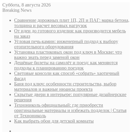
Суббота, 8 августа 2026
Breaking News
Сравнение дорожных плит 1П, 2П и ПАГ: марка бетона,
толщина и расчет весовых нагрузок
От идеи до готового изделия: как производится мебель
на заказ
Угловая печь-камин: инженерный подход к выбору
отопительного оборудования
Установка пластиковых окон под ключ в Москве: что
важно знать перед заменой окон
Дешёвые билеты на самолёт и поезд: как меняются
подходы к планированию поездок
Световые консоли как способ «собрать» хаотичный
фасад
Баня под ключ: особенности строительства, выбор
материалов и важные нюансы проекта
Скрытые двери в интерьере: популярные дизайнерские
решения
Технониколь официальный: где приобрести
оригинальные материалы и избежать подделок | Статья
от Технониколь
Как выбрать обои для детской комнаты
Sidebar