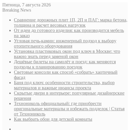
Пятница, 7 августа 2026
Breaking News
Сравнение дорожных плит 1П, 2П и ПАГ: марка бетона,
толщина и расчет весовых нагрузок
От идеи до готового изделия: как производится мебель
на заказ
Угловая печь-камин: инженерный подход к выбору
отопительного оборудования
Установка пластиковых окон под ключ в Москве: что
важно знать перед заменой окон
Дешёвые билеты на самолёт и поезд: как меняются
подходы к планированию поездок
Световые консоли как способ «собрать» хаотичный
фасад
Баня под ключ: особенности строительства, выбор
материалов и важные нюансы проекта
Скрытые двери в интерьере: популярные дизайнерские
решения
Технониколь официальный: где приобрести
оригинальные материалы и избежать подделок | Статья
от Технониколь
Как выбрать обои для детской комнаты
Sidebar