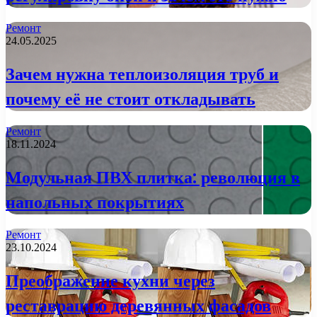
Ремонт
24.05.2025
Зачем нужна теплоизоляция труб и
почему её не стоит откладывать
Ремонт
18.11.2024
Модульная ПВХ плитка: революция в
напольных покрытиях
Ремонт
23.10.2024
Преображение кухни через
реставрацию деревянных фасадов