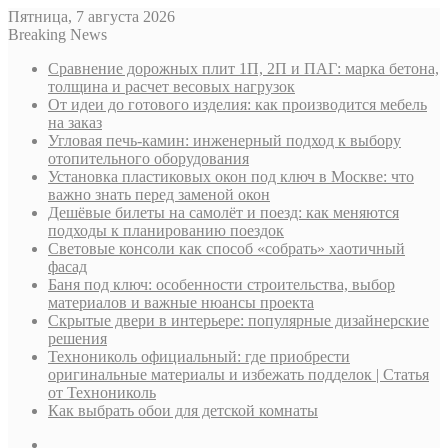
Пятница, 7 августа 2026
Breaking News
Сравнение дорожных плит 1П, 2П и ПАГ: марка бетона,
толщина и расчет весовых нагрузок
От идеи до готового изделия: как производится мебель
на заказ
Угловая печь-камин: инженерный подход к выбору
отопительного оборудования
Установка пластиковых окон под ключ в Москве: что
важно знать перед заменой окон
Дешёвые билеты на самолёт и поезд: как меняются
подходы к планированию поездок
Световые консоли как способ «собрать» хаотичный
фасад
Баня под ключ: особенности строительства, выбор
материалов и важные нюансы проекта
Скрытые двери в интерьере: популярные дизайнерские
решения
Технониколь официальный: где приобрести
оригинальные материалы и избежать подделок | Статья
от Технониколь
Как выбрать обои для детской комнаты
Sidebar