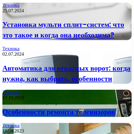
Техника
25.07.2024
Установка мульти сплит-систем: что
это такое и когда она необходима?
Техника
02.07.2024
Автоматика для откатных ворот: когда
нужна, как выбрать, особенности
Техника
17.10.2023
Особенности ремонта телевизоров
Техника
10.09.2023